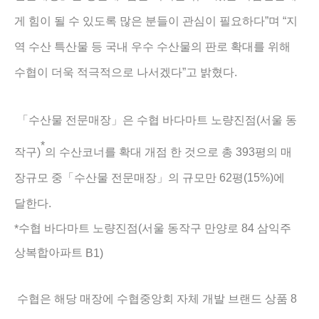
”
“
게 힘이 될 수 있도록 많은 분들이 관심이 필요하다
며
지
역 수산 특산물 등 국내 우수 수산물의 판로 확대를 위해
”
.
수협이 더욱 적극적으로 나서겠다
고 밝혔다
(
「
수산물 전문매장
」
은 수협 바다마트 노량진점
서울 동
*
)
393
작구
의 수산코너를 확대 개점 한 것으로 총
평의 매
62
(15%)
장규모 중
「
수산물 전문매장
」
의 규모만
평
에
.
달한다
수협 바다마트 노량진점
서울 동작구 만양로
삼익주
(
84
*
상복합아파트
B1)
8
수협은 해당 매장에 수협중앙회 자체 개발 브랜드 상품