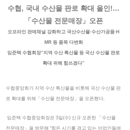
수협
,
국내 수산물 판로 확대 올인
!
…
「
수산물 전문매장
」
오픈
오프라인 판매채널 강화하고 국산수산물
·
수산가공품
·H
MR
등 품목 다변화
임준택 수협회장
“
지역 수산 특산물 등 국산 수산물 판로
확대 위해 힘쓰겠다
”
수협중앙회가 지역 수산 특산물을 비롯해 국산 수산물 판
.
로 확대를 위해
「
수산물 전문매장
」
을 오픈했다
3
(
)
임준택 수협중앙회장은
일
수
신규 오픈한
「
수산물
“
전문매장
」
을 방문해
힘든 시기를 겪고 있는 어업인들에