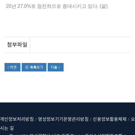
20
27.0%
. (
)
년
로 점진적으로 증대시키고 있다
끝
첨부파일
개인정보처리방침
/
영상정보기기운영관리방침
/
신용정보활용체제
/
오
시는 길