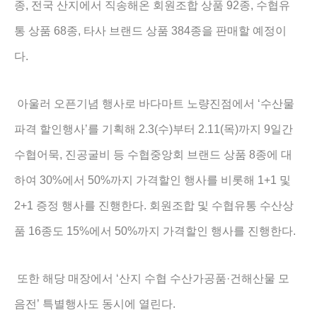
,
92
,
종
전국 산지에서 직송해온 회원조합 상품
종
수협유
68
,
384
통 상품
종
타사 브랜드 상품
종을 판매할 예정이
.
다
‘
아울러 오픈기념 행사로 바다마트 노량진점에서
수산물
’
2.3(
)
2.11(
)
9
파격 할인행사
를 기획해
수
부터
목
까지
일간
,
8
수협어묵
진공굴비 등 수협중앙회 브랜드 상품
종에 대
30%
50%
1+1
하여
에서
까지 가격할인 행사를 비롯해
및
2+1
.
증정 행사를 진행한다
회원조합 및 수협유통 수산상
16
15%
50%
.
품
종도
에서
까지 가격할인 행사를 진행한다
‘
·
또한 해당 매장에서
산지 수협 수산가공품
건해산물 모
’
.
음전
특별행사도 동시에 열린다