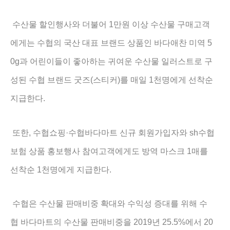
1
수산물 할인행사와 더불어
만원 이상 수산물 구매고객
5
에게는 수협의 국산 대표 브랜드 상품인 바다애찬 미역
0g
과 어린이들이 좋아하는 귀여운 수산물 일러스트로 구
(
)
1
성된 수협 브랜드 굿즈
스티커
를 매일
천명에게 선착순
.
지급한다
,
·
sh
또한
수협쇼핑
수협바다마트 신규 회원가입자와
수협
1
보험 상품 홍보행사 참여고객에게도 방역 마스크
매를
1
.
선착순
천명에게 지급한다
수협은 수산물 판매비중 확대와 수익성 증대를 위해 수
2019
25.5%
20
협 바다마트의 수산물 판매비중을
년
에서