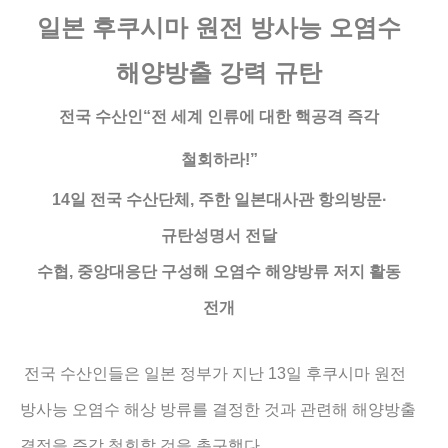
일본 후쿠시마 원전 방사능 오염수
해양방출 강력 규탄
전국 수산인
“
전 세계 인류에 대한 핵공격 즉각
철회하라
!”
14
일 전국 수산단체
,
주한 일본대사관 항의방문
·
규탄성명서 전달
수협
,
중앙대응단 구성해 오염수 해양방류 저지 활동
전개
13
전국 수산인들은 일본 정부가 지난
일 후쿠시마 원전
방사능 오염수 해상 방류를 결정한 것과 관련해 해양방출
.
결정을 즉각 철회할 것을 촉구했다