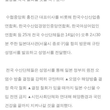
수협중앙회 홍진근 대표이사를 비롯해 한국수산산업총
,
,
연합회
한국수산업경영인중앙연합회
한국여성어업인
25
14
(
)
2
30
연합회 등
개 전국 수산단체들은
일
수
오후
시
(
)
분 주한 일본대사관
서울시 종로구
을 항의 방문해 규탄
.
성명서를 발표하고 성명서를 전달했다
전국 수산단체들은 성명서를 통해 일본 정부의 원전 오
염수 방출 결정을 강력히 규탄하며
▲
오염수 해양방출 결
정 즉각 철회
▲
결정 철회가 있을 때까지 일본 수산물 수
입 전면 금지
▲
시민사회단체와 연대해 해양환경과 국민
.
건강을 끝까지 지켜나갈 것을 결의했다