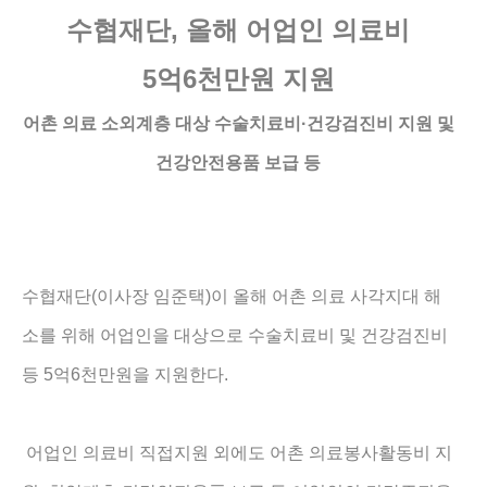
수협재단
,
올해 어업인 의료비
5
억
6
천만원 지원
어촌 의료 소외계층 대상 수술치료비
·
건강검진비 지원 및
건강안전용품 보급 등
(
)
수협재단
이사장 임준택
이 올해 어촌 의료 사각지대 해
소를 위해 어업인을 대상으로 수술치료비 및 건강검진비
5
6
.
등
억
천만원을 지원한다
어업인 의료비 직접지원 외에도 어촌 의료봉사활동비 지