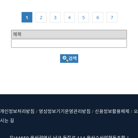
1
2
3
4
5
6
7
개인정보처리방침
/
영상정보기기운영관리방침
/
신용정보활용체제
/
오
시는 길
우)44650 울산광역시 남구 돋질로 114 울산수산업협동조합 |